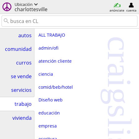
Ubicación
charlottesville
anúnciate
cuenta
ALL TRABAJO
autos
craigslist
admin/ofi
comunidad
atención cliente
curros
ciencia
se vende
comid/beb/hotel
servicios
Diseño web
trabajo
educación
vivienda
empresa
escritura